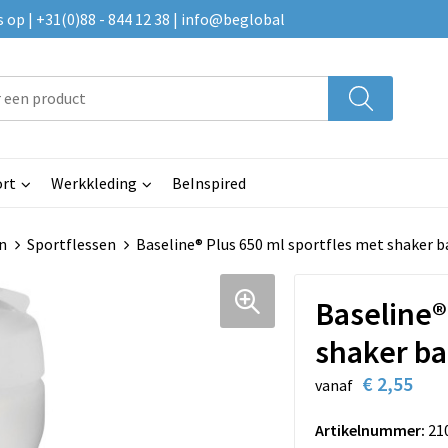
p | +31(0)88 - 844 12 38 | info@beglobal
rt
Werkkleding
BeInspired
n
Sportflessen
Baseline® Plus 650 ml sportfles met shaker b
Baseline®
shaker ba
€ 2,55
vanaf
Artikelnummer:
21