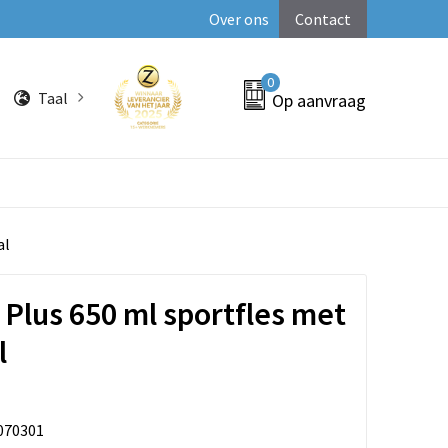
Over ons
Contact
0
Taal
Op aanvraag
al
 Plus 650 ml sportfles met
l
070301