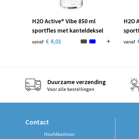
H2O Active® Vibe 850 ml
H2O A
sportfles met kanteldeksel
sport
€ 4,01
vanaf
vanaf
Duurzame verzending
Voor alle bestellingen
Contact
Hoofdkantoor