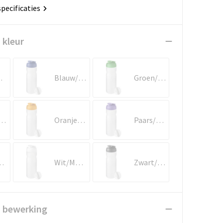
specificaties
 kleur
elder
Blauw/Mat helder
Groen/Mat helder
ta/Mat helder
Oranje/Mat helder
Paars/Mat helder
t helder
Wit/Mat helder
Zwart/Mat helder
n bewerking