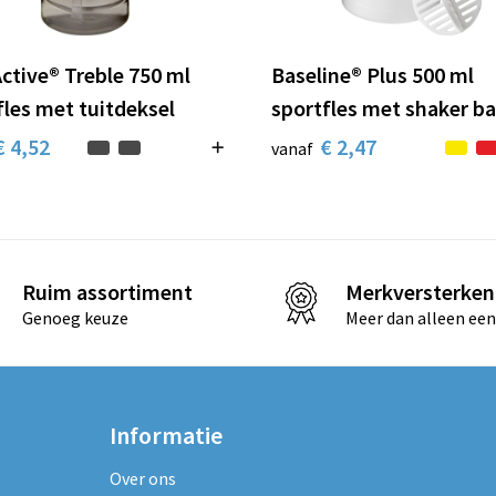
ctive® Treble 750 ml
Baseline® Plus 500 ml
fles met tuitdeksel
sportfles met shaker ba
€ 4,52
€ 2,47
vanaf
Ruim assortiment
Merkversterken
Genoeg keuze
Meer dan alleen een
Informatie
Over ons