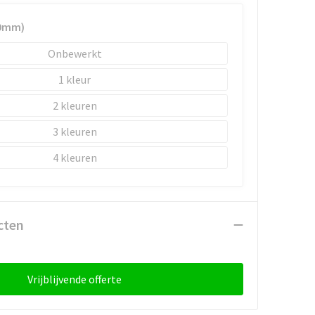
0mm)
Onbewerkt
1
2
3
4
cten
Vrijblijvende offerte