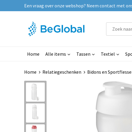
Een vraag over onze webshop? Neem contact met ons o
Home
Alle items
Tassen
Textiel
Spo
Home
Relatiegeschenken
Bidons en Sportflesse