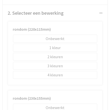
Schoenentassen
2. Selecteer een bewerking
Schoudertassen
Sporttassen
rondom (220x115mm)
Strandtassen
Onbewerkt
1
Tablettassen
2
Toilettassen
3
Trolleys
4
Waterbestendige tassen
Reistassensets
rondom (230x155mm)
Onbewerkt
Goodiebags