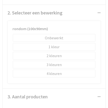
Schoenentassen
2. Selecteer een bewerking
Schoudertassen
Sporttassen
rondom (100x90mm)
Strandtassen
Onbewerkt
1
Tablettassen
2
Toilettassen
3
Trolleys
4
Waterbestendige tassen
Reistassensets
3. Aantal producten
Goodiebags