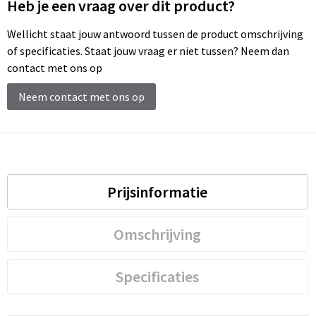
Schoenentassen
Heb je een vraag over dit product?
Wellicht staat jouw antwoord tussen de product omschrijving
Schoudertassen
of specificaties. Staat jouw vraag er niet tussen? Neem dan
contact met ons op
Sporttassen
Neem contact met ons op
Strandtassen
Tablettassen
Toilettassen
Prijsinformatie
Trolleys
Omschrijving
Waterbestendige tassen
Specificaties
Reistassensets
Goodiebags