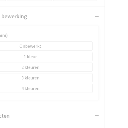
n bewerking
0mm)
Onbewerkt
1
2
3
4
cten