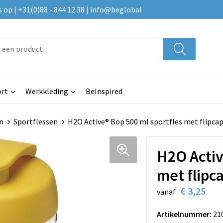
p | +31(0)88 - 844 12 38 | info@beglobal
rt
Werkkleding
BeInspired
n
Sportflessen
H2O Active® Bop 500 ml sportfles met flipca
H2O Activ
met flipc
€ 3,25
vanaf
Artikelnummer:
21