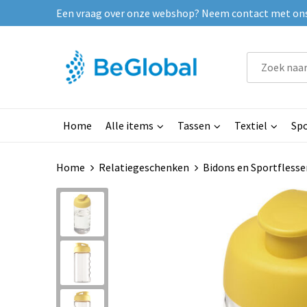
Een vraag over onze webshop? Neem contact met ons o
Home
Alle items
Tassen
Textiel
Spo
Home
Relatiegeschenken
Bidons en Sportflesse