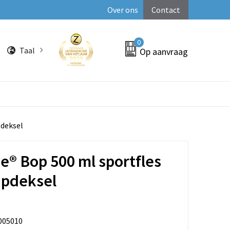
Over ons
Contact
0
Taal
Op aanvraag
pdeksel
e® Bop 500 ml sportfles
apdeksel
005010