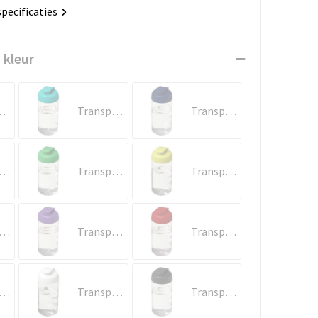
specificaties
 kleur
ol/Zwart
Transparent/Aquablauw
Transparent/Blauw
ansparent/Geel
Transparent/Groen
Transparent/Lime
ansparent/Oranje
Transparent/Paars
Transparent/Rood
ansparent/Roze
Transparent/Wit
Transparent/Zwart