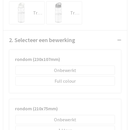
Schoenentassen
Transparent/Wit
Transparent/Zwart
Schoudertassen
Sporttassen
2. Selecteer een bewerking
Strandtassen
Tablettassen
rondom (230x107mm)
Onbewerkt
Toilettassen
Full colour
Trolleys
Waterbestendige tassen
rondom (210x75mm)
Reistassensets
Onbewerkt
Goodiebags