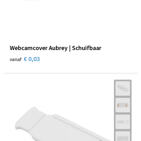
Schoenentassen
Schoudertassen
Sporttassen
Webcamcover Aubrey | Schuifbaar
Strandtassen
€ 0,03
vanaf
Tablettassen
Toilettassen
Trolleys
Waterbestendige tassen
Reistassensets
Goodiebags