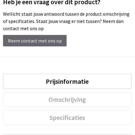
Heb je een vraag over dit product?
Schoenentassen
Wellicht staat jouw antwoord tussen de product omschrijving
Schoudertassen
of specificaties. Staat jouw vraag er niet tussen? Neem dan
contact met ons op
Sporttassen
Neem contact met ons op
Strandtassen
Tablettassen
Toilettassen
Prijsinformatie
Trolleys
Omschrijving
Waterbestendige tassen
Specificaties
Reistassensets
Goodiebags