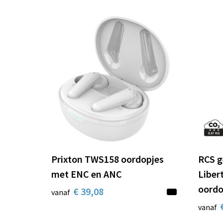
Prixton TWS158 oordopjes
RCS g
met ENC en ANC
Liber
oord
€ 39,08
vanaf
vanaf