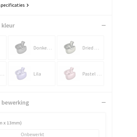
specificaties
 kleur
Donker gun metal
Dried Green
icht Grijs
Lila
Pastel rose
n bewerking
m x 13mm)
Onbewerkt