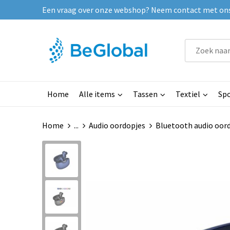
Een vraag over onze webshop? Neem contact met ons o
Home
Alle items
Tassen
Textiel
Spo
Home
...
Audio oordopjes
Bluetooth audio oor