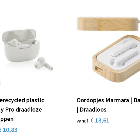
erecycled plastic
Oordopjes Marmara | 
ty Pro draadloze
| Draadloos
oppen
€ 13,61
vanaf
€ 10,83