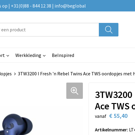
p | +31(0)88 - 844 12 38 | info@beglobal
rt
Werkkleding
BeInspired
dopjes
3TW3200 I Fresh 'n Rebel Twins Ace TWS oordopjes met 
3TW3200 I
Ace TWS 
€ 55,40
vanaf
Artikelnummer:
LT