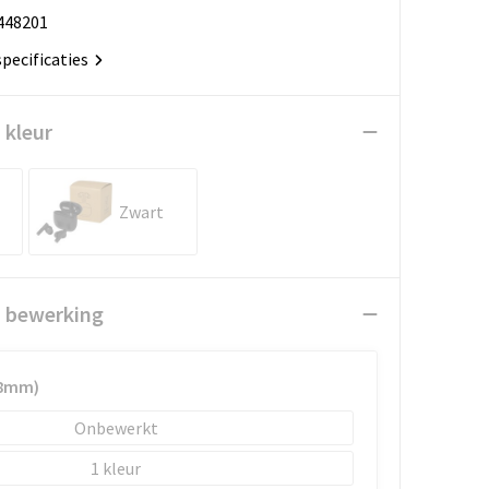
448201
specificaties
 kleur
Zwart
n bewerking
18mm)
Onbewerkt
1