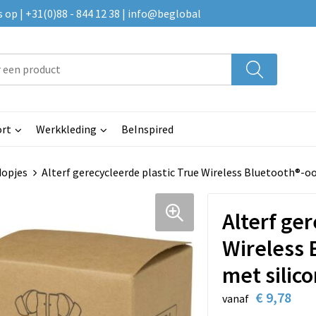
p | +31(0)88 - 844 12 38 | info@beglobal
rt
Werkkleding
BeInspired
dopjes
Alterf gerecycleerde plastic True Wireless Bluetooth®-o
Alterf ge
Wireless 
met silic
€ 9,78
vanaf