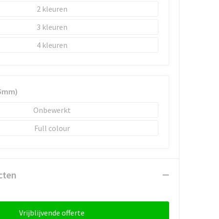
2
3
4
15mm)
Onbewerkt
Full colour
cten
Vrijblijvende offerte