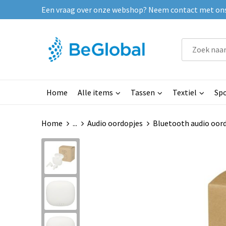
Een vraag over onze webshop? Neem contact met ons o
Home
Alle items
Tassen
Textiel
Spo
Home
...
Audio oordopjes
Bluetooth audio oor