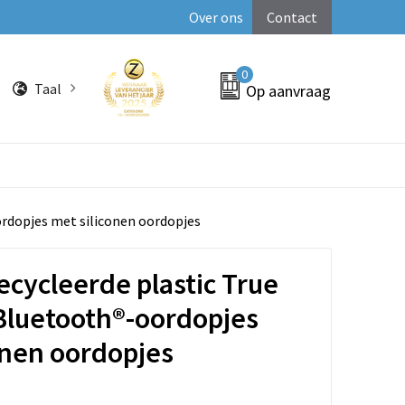
Over ons
Contact
0
Taal
Op aanvraag
ordopjes met siliconen oordopjes
recycleerde plastic True
Bluetooth®-oordopjes
onen oordopjes