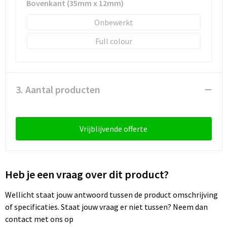
Bovenkant (35mm x 12mm)
Sleutelhangers en Lanyards
Laptop hoezen en tassen
Sweaters
Schorten en Sloven
Onbewerkt
Snoepgoed
Lunchtassen
T-Shirts
Sweaters
Full colour
Spellen voor binnen en buiten
Matrozentassen
Vesten
T-Shirts
Sport
Opbergtassen
Veiligheidsvesten en Veiligheidshesjes
3. Aantal producten
Veiligheid, Auto en Fiets
Opvouwbare tassen
Vesten
Vrijblijvende offerte
Vrije tijd en Strand
Papieren tassen
Gereedschap
Waterflesjes
Promotietassen
Gehoorbescherming
Heb je een vraag over dit product?
Themapakketten
Reistassen
Wellicht staat jouw antwoord tussen de product omschrijving
Rugzakken
of specificaties. Staat jouw vraag er niet tussen? Neem dan
contact met ons op