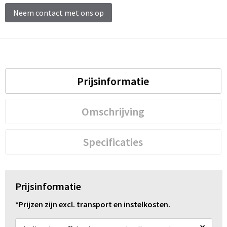
Schoenentassen
Neem contact met ons op
Schoudertassen
Sporttassen
Strandtassen
Prijsinformatie
Tablettassen
Omschrijving
Toilettassen
Specificaties
Trolleys
Waterbestendige tassen
Prijsinformatie
Reistassensets
*Prijzen zijn excl. transport en instelkosten.
Goodiebags