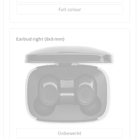
Schoenentassen
Full colour
Schoudertassen
Sporttassen
Earbud right (8x8 mm)
Strandtassen
Tablettassen
Toilettassen
Trolleys
Waterbestendige tassen
Reistassensets
Onbewerkt
Goodiebags