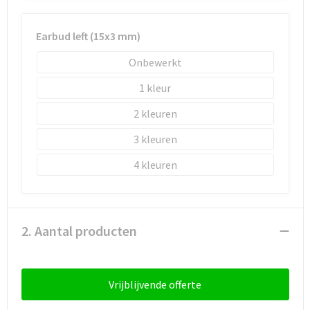
Schoenentassen
Schoudertassen
Earbud left (15x3 mm)
Onbewerkt
Sporttassen
1
Strandtassen
2
Tablettassen
3
4
Toilettassen
Trolleys
2. Aantal producten
Waterbestendige tassen
Reistassensets
Vrijblijvende offerte
Goodiebags