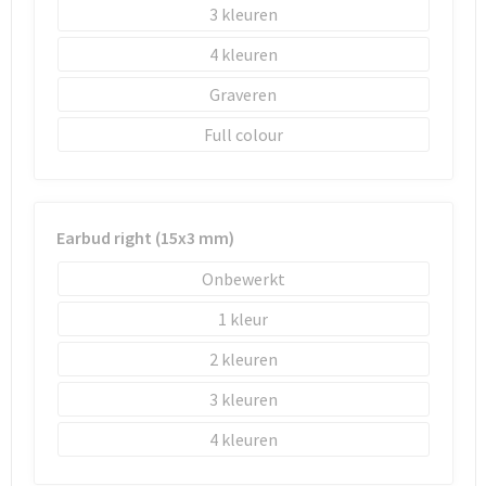
Sleutelhangers en Lanyards
Laptop hoezen en tassen
Sweaters
Schorten en Sloven
3
4
Snoepgoed
Lunchtassen
T-Shirts
Sweaters
Graveren
Spellen voor binnen en buiten
Matrozentassen
Vesten
T-Shirts
Full colour
Sport
Opbergtassen
Veiligheidsvesten en Veiligheidshesjes
Veiligheid, Auto en Fiets
Opvouwbare tassen
Vesten
Earbud right (15x3 mm)
Vrije tijd en Strand
Papieren tassen
Gereedschap
Onbewerkt
1
Waterflesjes
Promotietassen
Gehoorbescherming
2
Themapakketten
Reistassen
3
Rugzakken
4