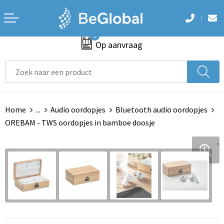
Terug
Terug
Terug
Terug
Terug
0
Aanstekers
Accessoires voor tassen
Badtextiel en Douche
Armwarmers
Hoteltextiel
Op aanvraag
Anti-stress
Aktetassen
Blazers
Bodywarmers
Been- en voetbescherming
Bidons en Sportflessen
Autotassen
Bodywarmers
Broeken
Bodywarmers
Home
...
Audio oordopjes
Bluetooth audio oordopjes
Elektronica, Gadgets en USB
Boodschappentassen
Broeken en Rokken
Caps, Hoeden en Mutsen
Broeken en Rokken
OREBAM - TWS oordopjes in bamboe doosje
Feestartikelen
Collegetassen
Caps, Hoeden en Mutsen
Handschoenen en Sjaals
Caps, Hoeden en Mutsen
Huis, Tuin en Keuken
Crossbody tassen
Dekens, Fleecedekens en Kussens
Jassen
E.H.B.O.
Kantoor en Zakelijk
Documententassen
Gezichtsmaskers en mondkapjes
Ondergoed en Sokken
Handschoenen en Sjaals
Kerst
Draagtassen
Gilets
Polo's
Jassen