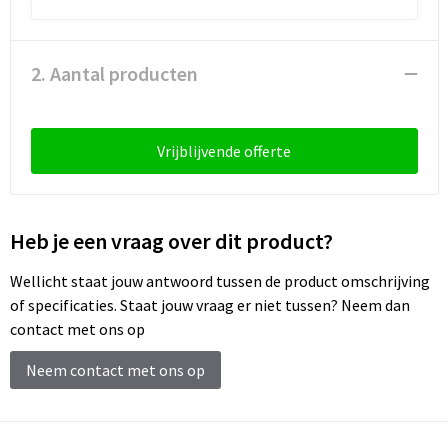
Sleutelhangers en Lanyards
Laptop hoezen en tassen
Sweaters
Schorten en Sloven
Snoepgoed
Lunchtassen
T-Shirts
Sweaters
2. Aantal producten
Spellen voor binnen en buiten
Matrozentassen
Vesten
T-Shirts
Vrijblijvende offerte
Sport
Opbergtassen
Veiligheidsvesten en Veiligheidshesjes
Veiligheid, Auto en Fiets
Opvouwbare tassen
Vesten
Heb je een vraag over dit product?
Vrije tijd en Strand
Papieren tassen
Gereedschap
Wellicht staat jouw antwoord tussen de product omschrijving
Waterflesjes
Promotietassen
Gehoorbescherming
of specificaties. Staat jouw vraag er niet tussen? Neem dan
contact met ons op
Themapakketten
Reistassen
Neem contact met ons op
Rugzakken