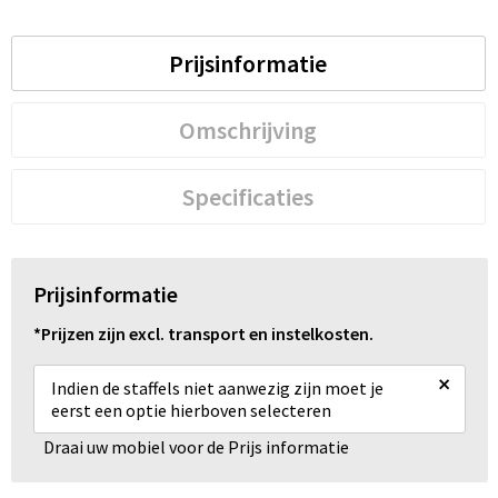
Schoenentassen
Schoudertassen
Prijsinformatie
Sporttassen
Omschrijving
Strandtassen
Specificaties
Tablettassen
Toilettassen
Prijsinformatie
Trolleys
*Prijzen zijn excl. transport en instelkosten.
×
Waterbestendige tassen
Indien de staffels niet aanwezig zijn moet je
eerst een optie hierboven selecteren
Reistassensets
Draai uw mobiel voor de Prijs informatie
Goodiebags