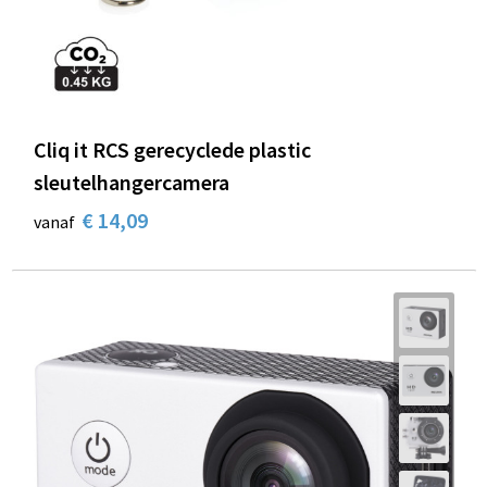
Schoenentassen
Schoudertassen
Sporttassen
Cliq it RCS gerecyclede plastic
Strandtassen
sleutelhangercamera
Tablettassen
€ 14,09
vanaf
Toilettassen
Trolleys
Waterbestendige tassen
Reistassensets
Goodiebags