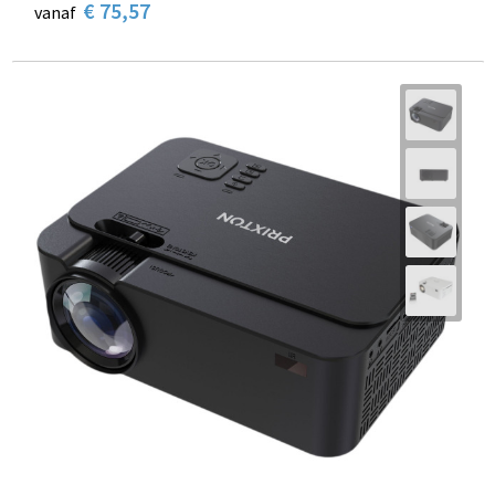
€ 75,57
vanaf