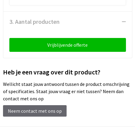
Schoenentassen
Schoudertassen
3. Aantal producten
Sporttassen
Vrijblijvende offerte
Strandtassen
Tablettassen
Heb je een vraag over dit product?
Toilettassen
Wellicht staat jouw antwoord tussen de product omschrijving
Trolleys
of specificaties. Staat jouw vraag er niet tussen? Neem dan
contact met ons op
Waterbestendige tassen
Neem contact met ons op
Reistassensets
Goodiebags