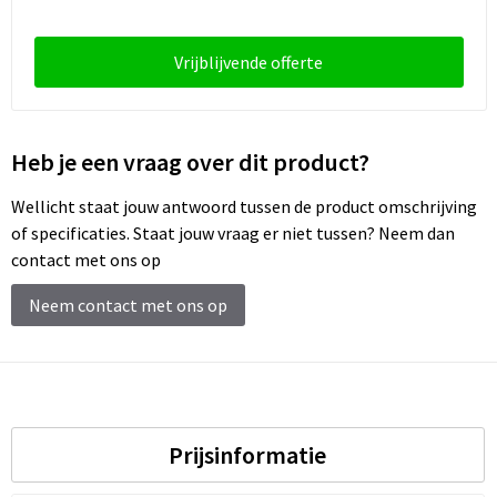
Schoenentassen
Schoudertassen
Vrijblijvende offerte
Sporttassen
Heb je een vraag over dit product?
Strandtassen
Wellicht staat jouw antwoord tussen de product omschrijving
Tablettassen
of specificaties. Staat jouw vraag er niet tussen? Neem dan
contact met ons op
Toilettassen
Neem contact met ons op
Trolleys
Waterbestendige tassen
Reistassensets
Prijsinformatie
Goodiebags