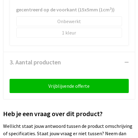
Sleutelhangers en Lanyards
Laptop hoezen en tassen
Sweaters
Schorten en Sloven
gecentreerd op de voorkant (15x5mm (1cm²))
Snoepgoed
Lunchtassen
T-Shirts
Sweaters
Onbewerkt
1
Spellen voor binnen en buiten
Matrozentassen
Vesten
T-Shirts
Sport
Opbergtassen
Veiligheidsvesten en Veiligheidshesjes
3. Aantal producten
Veiligheid, Auto en Fiets
Opvouwbare tassen
Vesten
Vrije tijd en Strand
Papieren tassen
Gereedschap
Vrijblijvende offerte
Waterflesjes
Promotietassen
Gehoorbescherming
Themapakketten
Reistassen
Heb je een vraag over dit product?
Rugzakken
Wellicht staat jouw antwoord tussen de product omschrijving
of specificaties. Staat jouw vraag er niet tussen? Neem dan