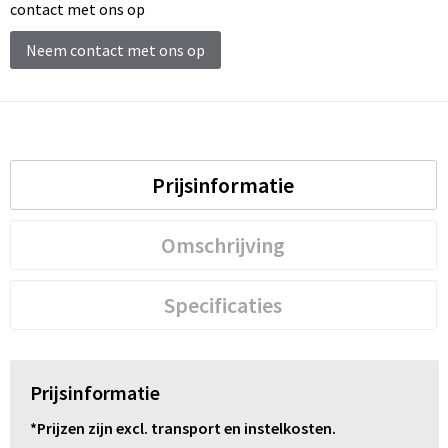
Schoenentassen
contact met ons op
Neem contact met ons op
Schoudertassen
Sporttassen
Strandtassen
Prijsinformatie
Tablettassen
Omschrijving
Toilettassen
Trolleys
Specificaties
Waterbestendige tassen
Prijsinformatie
Reistassensets
*Prijzen zijn excl. transport en instelkosten.
Goodiebags