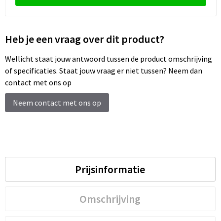
Schoenentassen
Schoudertassen
Heb je een vraag over dit product?
Sporttassen
Wellicht staat jouw antwoord tussen de product omschrijving
of specificaties. Staat jouw vraag er niet tussen? Neem dan
Strandtassen
contact met ons op
Tablettassen
Neem contact met ons op
Toilettassen
Trolleys
Prijsinformatie
Waterbestendige tassen
Reistassensets
Omschrijving
Goodiebags