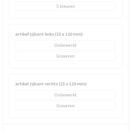
Schoenentassen
5
Schoudertassen
Sporttassen
artikel zijkant links (15 x 120 mm)
Strandtassen
Onbewerkt
Graveren
Tablettassen
Toilettassen
artikel zijkant rechts (15 x 120 mm)
Trolleys
Onbewerkt
Waterbestendige tassen
Graveren
Reistassensets
Goodiebags