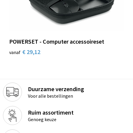
Schoenentassen
Schoudertassen
Sporttassen
POWERSET - Computer accessoireset
Strandtassen
€ 29,12
vanaf
Tablettassen
Toilettassen
Trolleys
Duurzame verzending
Voor alle bestellingen
Waterbestendige tassen
Ruim assortiment
Reistassensets
Genoeg keuze
Goodiebags