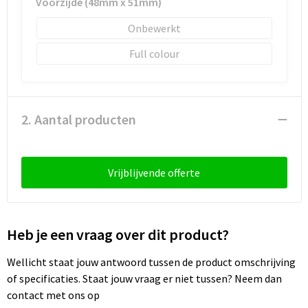
Voorzijde (48mm x 51mm)
Sleutelhangers en Lanyards
Laptop hoezen en tassen
Sweaters
Schorten en Sloven
Onbewerkt
Snoepgoed
Lunchtassen
T-Shirts
Sweaters
Full colour
Spellen voor binnen en buiten
Matrozentassen
Vesten
T-Shirts
Sport
Opbergtassen
Veiligheidsvesten en Veiligheidshesjes
2. Aantal producten
Veiligheid, Auto en Fiets
Opvouwbare tassen
Vesten
Vrijblijvende offerte
Vrije tijd en Strand
Papieren tassen
Gereedschap
Waterflesjes
Promotietassen
Gehoorbescherming
Heb je een vraag over dit product?
Themapakketten
Reistassen
Wellicht staat jouw antwoord tussen de product omschrijving
Rugzakken
of specificaties. Staat jouw vraag er niet tussen? Neem dan
contact met ons op