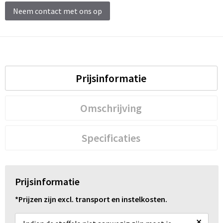
Schoenentassen
Neem contact met ons op
Schoudertassen
Sporttassen
Strandtassen
Prijsinformatie
Tablettassen
Omschrijving
Toilettassen
Specificaties
Trolleys
Waterbestendige tassen
Prijsinformatie
Reistassensets
*Prijzen zijn excl. transport en instelkosten.
×
Goodiebags