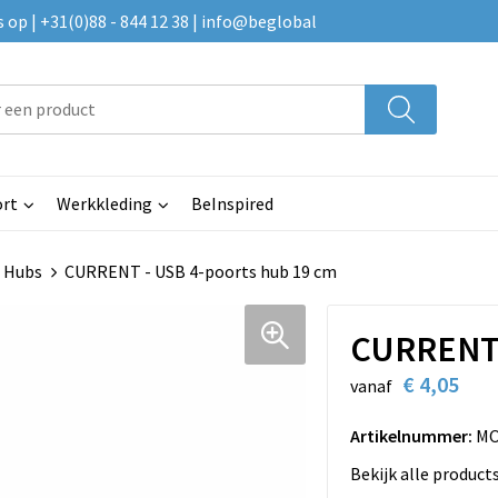
p | +31(0)88 - 844 12 38 | info@beglobal
rt
Werkkleding
BeInspired
 Hubs
CURRENT - USB 4-poorts hub 19 cm
CURRENT 
€ 4,05
vanaf
Artikelnummer:
MO
Bekijk alle product