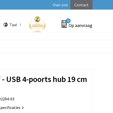
Over ons
Contact
0
Taal
Op aanvraag
- USB 4-poorts hub 19 cm
2294-03
specificaties