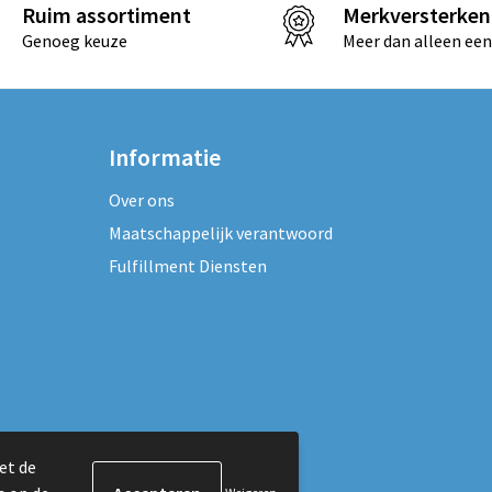
Ruim assortiment
Merkversterken
Genoeg keuze
Meer dan alleen een
Informatie
Over ons
Maatschappelijk verantwoord
Fulfillment Diensten
et de