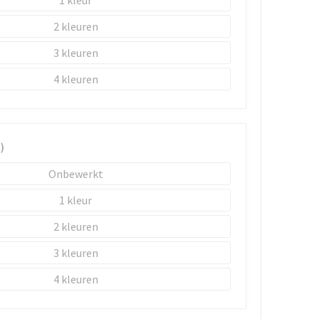
1
2
3
4
)
Onbewerkt
1
2
3
4