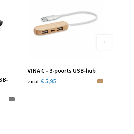
VINA C - 3-poorts USB-hub
SB-
€ 5,95
vanaf