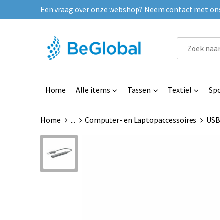
Een vraag over onze webshop? Neem contact met ons o
Home
Alle items
Tassen
Textiel
Spo
Home
...
Computer- en Laptopaccessoires
USB