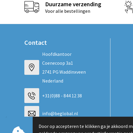
Duurzame verzending
Voor alle bestellingen
Contact
Hoofdkantoor
Coenecoop 3a1
2741 PG Waddinxveen
Nederland
+31(0)88 - 844 12 38
info@beglobal.nl
Door op accepteren te klikken ga je akkoord m
Neem contact op