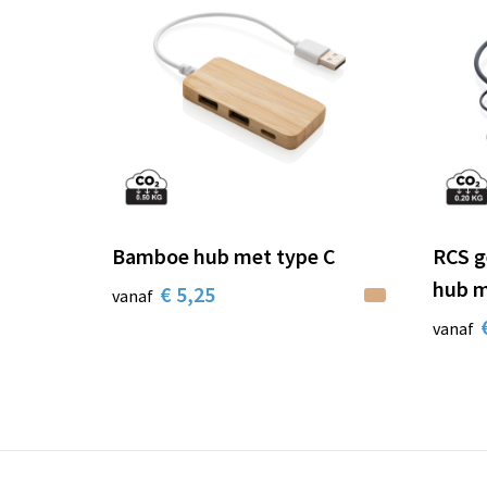
Bamboe hub met type C
RCS g
hub m
€ 5,25
vanaf
vanaf