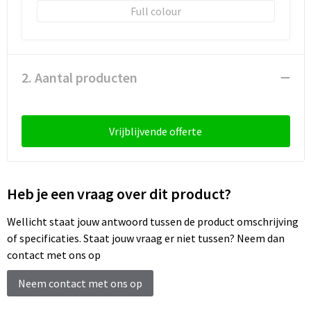
Sleutelhangers en Lanyards
Laptop hoezen en tassen
Sweaters
Schorten en Sloven
Full colour
Snoepgoed
Lunchtassen
T-Shirts
Sweaters
Spellen voor binnen en buiten
Matrozentassen
Vesten
T-Shirts
2. Aantal producten
Sport
Opbergtassen
Veiligheidsvesten en Veiligheidshesjes
Vrijblijvende offerte
Veiligheid, Auto en Fiets
Opvouwbare tassen
Vesten
Vrije tijd en Strand
Papieren tassen
Gereedschap
Heb je een vraag over dit product?
Waterflesjes
Promotietassen
Gehoorbescherming
Wellicht staat jouw antwoord tussen de product omschrijving
of specificaties. Staat jouw vraag er niet tussen? Neem dan
Themapakketten
Reistassen
contact met ons op
Rugzakken
Neem contact met ons op