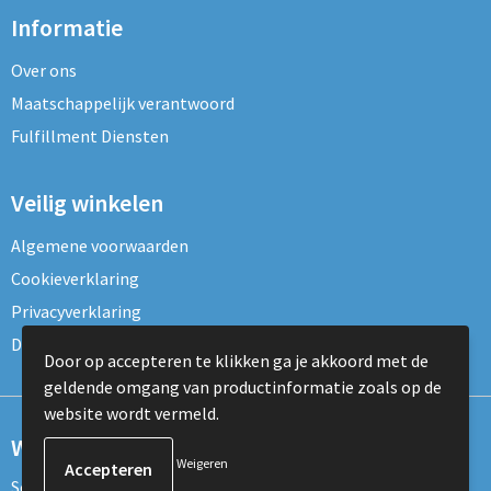
Schoenentassen
Informatie
Schoudertassen
Over ons
Maatschappelijk verantwoord
Sporttassen
Fulfillment Diensten
Strandtassen
Veilig winkelen
Tablettassen
Algemene voorwaarden
Toilettassen
Cookieverklaring
Privacyverklaring
Trolleys
Disclaimer
Door op accepteren te klikken ga je akkoord met de
Waterbestendige tassen
geldende omgang van productinformatie zoals op de
website wordt vermeld.
Reistassensets
Wil je onze nieuwsbrief ontvangen?
Weigeren
Goodiebags
Schrijf je dan nu in voor de nieuwsbrief!