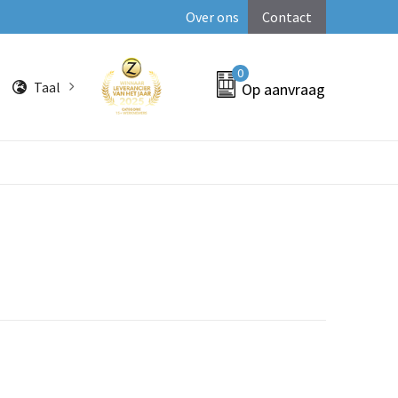
Over ons
Contact
0
Taal
Op aanvraag