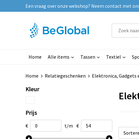
Een vraag over onze webshop? Neem contact met ons o
Home
Alle items
Tassen
Textiel
Spo
Home
Relatiegeschenken
Elektronica, Gadgets 
Kleur
Elek
Prijs
€
t/m
€