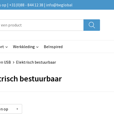
p | +31(0)88 - 844 12 38 | info@beglobal
rt
Werkkleding
BeInspired
en USB
Elektrisch bestuurbaar
trisch bestuurbaar