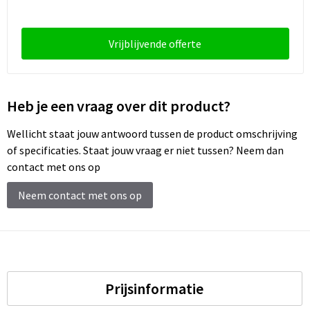
Schoenentassen
Schoudertassen
Vrijblijvende offerte
Sporttassen
Heb je een vraag over dit product?
Strandtassen
Wellicht staat jouw antwoord tussen de product omschrijving
Tablettassen
of specificaties. Staat jouw vraag er niet tussen? Neem dan
contact met ons op
Toilettassen
Neem contact met ons op
Trolleys
Waterbestendige tassen
Reistassensets
Prijsinformatie
Goodiebags