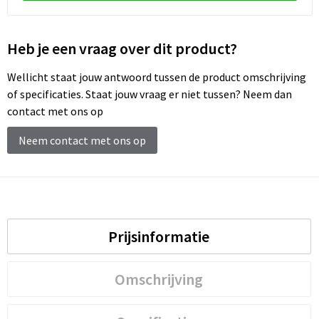
Schoenentassen
Schoudertassen
Heb je een vraag over dit product?
Sporttassen
Wellicht staat jouw antwoord tussen de product omschrijving
of specificaties. Staat jouw vraag er niet tussen? Neem dan
Strandtassen
contact met ons op
Neem contact met ons op
Tablettassen
Toilettassen
Trolleys
Prijsinformatie
Waterbestendige tassen
Omschrijving
Reistassensets
Goodiebags