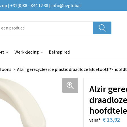
p | +31(0)88 - 844 12 38 | info@beglobal
rt
Werkkleding
BeInspired
efoons
Alzir gerecycleerde plastic draadloze Bluetooth®-hoofd
Alzir gere
draadloze
hoofdtele
€ 13,92
vanaf