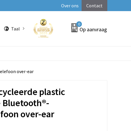
Over ons
Contact
0
Taal
Op aanvraag
telefoon over-ear
cycleerde plastic
 Bluetooth®-
foon over-ear