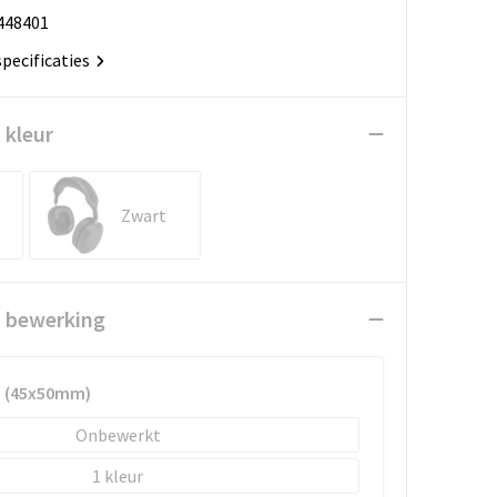
448401
specificaties
 kleur
Zwart
n bewerking
p (45x50mm)
Onbewerkt
1