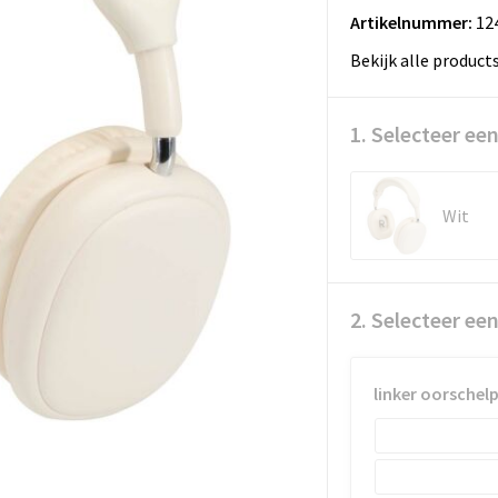
Artikelnummer:
12
Bekijk alle product
1. Selecteer een
Wit
2. Selecteer ee
linker oorschel