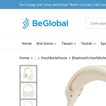
Een vraag over onze webshop? Neem contact met ons o
Home
Alle items
Tassen
Textiel
Spo
Home
...
Hoofdtelefoons
Bluetooth hoofdtel