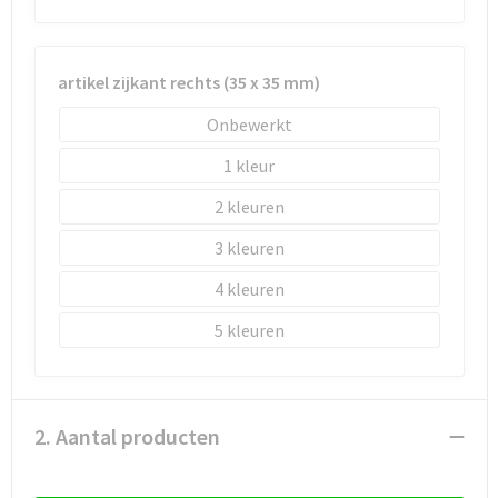
Schoenentassen
Schoudertassen
artikel zijkant rechts (35 x 35 mm)
Sporttassen
Onbewerkt
1
Strandtassen
2
Tablettassen
3
Toilettassen
4
Trolleys
5
Waterbestendige tassen
2. Aantal producten
Reistassensets
Goodiebags