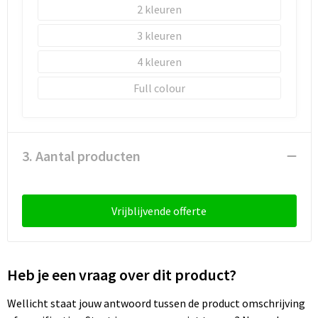
Schoenentassen
2
3
Schoudertassen
4
Sporttassen
Full colour
Strandtassen
Tablettassen
3. Aantal producten
Toilettassen
Trolleys
Vrijblijvende offerte
Waterbestendige tassen
Heb je een vraag over dit product?
Reistassensets
Wellicht staat jouw antwoord tussen de product omschrijving
Goodiebags