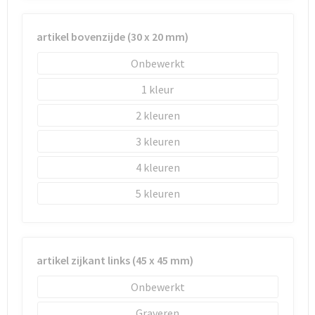
Schoenentassen
Schoudertassen
artikel bovenzijde (30 x 20 mm)
Onbewerkt
Sporttassen
1
Strandtassen
2
Tablettassen
3
4
Toilettassen
5
Trolleys
Waterbestendige tassen
artikel zijkant links (45 x 45 mm)
Reistassensets
Onbewerkt
Goodiebags
Graveren