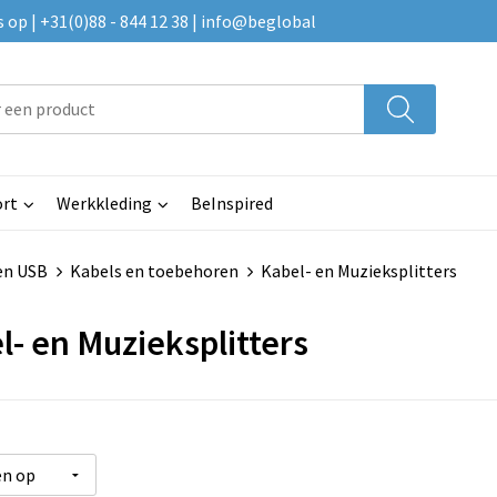
p | +31(0)88 - 844 12 38 | info@beglobal
rt
Werkkleding
BeInspired
en USB
Kabels en toebehoren
Kabel- en Muzieksplitters
l- en Muzieksplitters