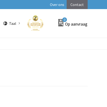
Over ons
Contact
0
Taal
Op aanvraag