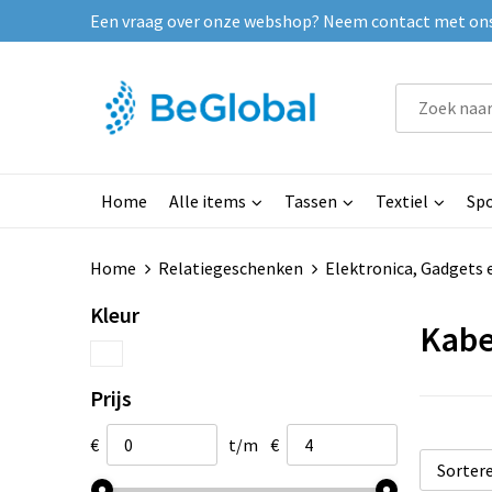
Een vraag over onze webshop? Neem contact met ons o
Home
Alle items
Tassen
Textiel
Spo
Home
Relatiegeschenken
Elektronica, Gadgets 
Kleur
Kabe
Prijs
€
t/m
€