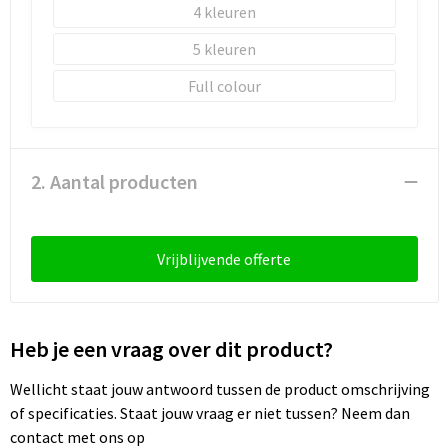
Sleutelhangers en Lanyards
Laptop hoezen en tassen
Sweaters
Schorten en Sloven
4
5
Snoepgoed
Lunchtassen
T-Shirts
Sweaters
Full colour
Spellen voor binnen en buiten
Matrozentassen
Vesten
T-Shirts
Sport
Opbergtassen
Veiligheidsvesten en Veiligheidshesjes
2. Aantal producten
Veiligheid, Auto en Fiets
Opvouwbare tassen
Vesten
Vrije tijd en Strand
Papieren tassen
Gereedschap
Vrijblijvende offerte
Waterflesjes
Promotietassen
Gehoorbescherming
Heb je een vraag over dit product?
Themapakketten
Reistassen
Wellicht staat jouw antwoord tussen de product omschrijving
Rugzakken
of specificaties. Staat jouw vraag er niet tussen? Neem dan
contact met ons op