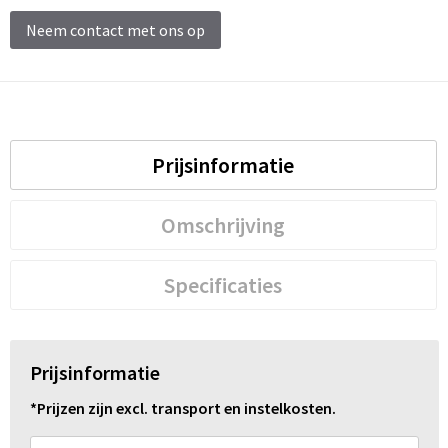
Schoenentassen
Neem contact met ons op
Schoudertassen
Sporttassen
Strandtassen
Prijsinformatie
Tablettassen
Omschrijving
Toilettassen
Specificaties
Trolleys
Waterbestendige tassen
Prijsinformatie
Reistassensets
*Prijzen zijn excl. transport en instelkosten.
Goodiebags