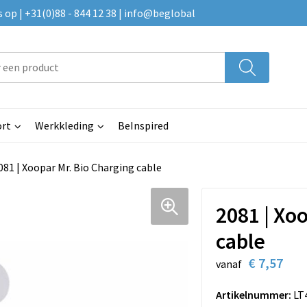
p | +31(0)88 - 844 12 38 | info@beglobal
rt
Werkkleding
BeInspired
081 | Xoopar Mr. Bio Charging cable
2081 | Xo
cable
€ 7,57
vanaf
Artikelnummer:
LT