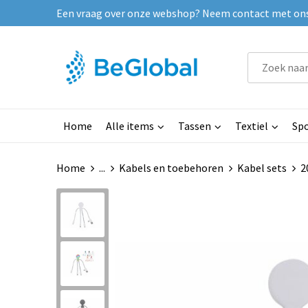
Een vraag over onze webshop? Neem contact met ons o
Home
Alle items
Tassen
Textiel
Spo
Home
...
Kabels en toebehoren
Kabel sets
2