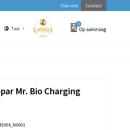
Over ons
Contact
0
Taal
Op aanvraag
opar Mr. Bio Charging
41004_N0001