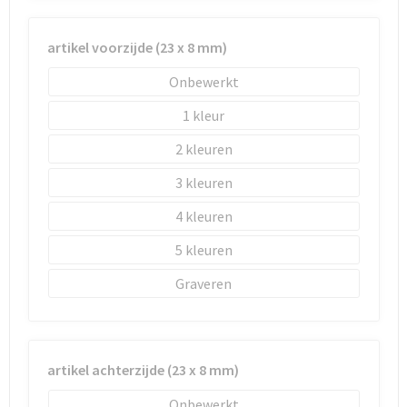
Schoenentassen
Schoudertassen
artikel voorzijde (23 x 8 mm)
Onbewerkt
Sporttassen
1
Strandtassen
2
Tablettassen
3
4
Toilettassen
5
Trolleys
Graveren
Waterbestendige tassen
Reistassensets
artikel achterzijde (23 x 8 mm)
Goodiebags
Onbewerkt