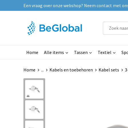
Een vraag over onze webshop? Neem contact met ons o
Home
Alle items
Tassen
Textiel
Spo
Home
...
Kabels en toebehoren
Kabel sets
3