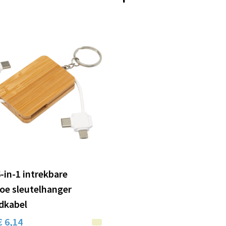
-in-1 intrekbare
e sleutelhanger
dkabel
€ 6,14