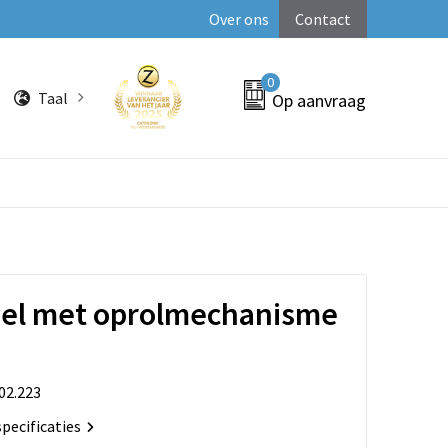
Over ons
Contact
0
Taal
Op aanvraag
bel met oprolmechanisme
02.223
specificaties