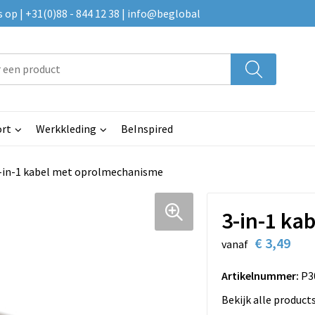
p | +31(0)88 - 844 12 38 | info@beglobal
rt
Werkkleding
BeInspired
-in-1 kabel met oprolmechanisme
3-in-1 ka
€ 3,49
vanaf
Artikelnummer:
P3
Bekijk alle product