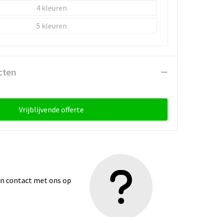
4
5
cten
Vrijblijvende offerte
dan contact met ons op