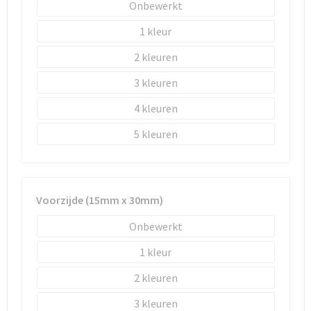
Schoenentassen
Onbewerkt
1
Schoudertassen
2
Sporttassen
3
Strandtassen
4
5
Tablettassen
Toilettassen
Voorzijde (15mm x 30mm)
Trolleys
Onbewerkt
Waterbestendige tassen
1
Reistassensets
2
3
Goodiebags