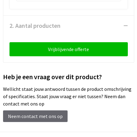
Schoenentassen
Schoudertassen
2. Aantal producten
Sporttassen
Strandtassen
Vrijblijvende offerte
Tablettassen
Heb je een vraag over dit product?
Toilettassen
Wellicht staat jouw antwoord tussen de product omschrijving
Trolleys
of specificaties. Staat jouw vraag er niet tussen? Neem dan
contact met ons op
Waterbestendige tassen
Neem contact met ons op
Reistassensets
Goodiebags