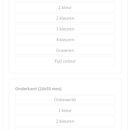
Schoenentassen
1
Schoudertassen
2
3
Sporttassen
4
Strandtassen
Graveren
Tablettassen
Full colour
Toilettassen
Trolleys
Onderkant (20x55 mm)
Onbewerkt
Waterbestendige tassen
1
Reistassensets
2
Goodiebags