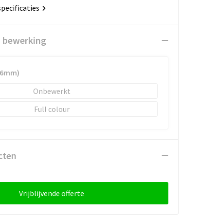
specificaties
n bewerking
x 6mm)
Onbewerkt
Full colour
cten
Vrijblijvende offerte