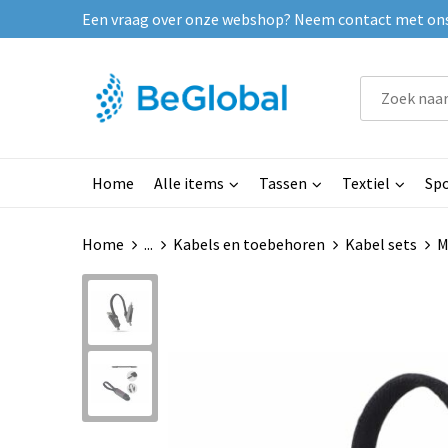
Een vraag over onze webshop? Neem contact met ons o
Home
Alle items
Tassen
Textiel
Spo
Home
...
Kabels en toebehoren
Kabel sets
M