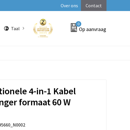
Over ons
Contact
0
Taal
Op aanvraag
tionele 4-in-1 Kabel
nger formaat 60 W
95660_N0002