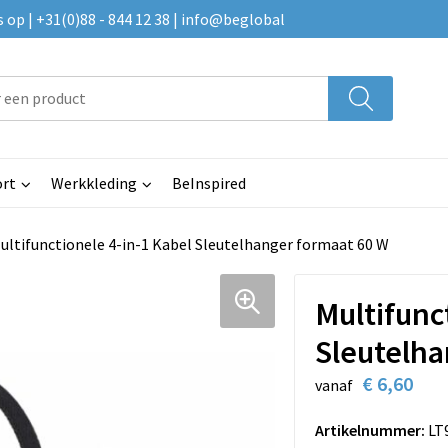
p | +31(0)88 - 844 12 38 | info@beglobal
rt
Werkkleding
BeInspired
ultifunctionele 4-in-1 Kabel Sleutelhanger formaat 60 W
Multifunc
Sleutelha
€ 6,60
vanaf
Artikelnummer:
LT