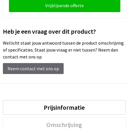
Schoenentassen
Vrijblijvende offerte
Schoudertassen
Sporttassen
Heb je een vraag over dit product?
Wellicht staat jouw antwoord tussen de product omschrijving
Strandtassen
of specificaties. Staat jouw vraag er niet tussen? Neem dan
contact met ons op
Tablettassen
Neem contact met ons op
Toilettassen
Trolleys
Waterbestendige tassen
Prijsinformatie
Reistassensets
Omschrijving
Goodiebags