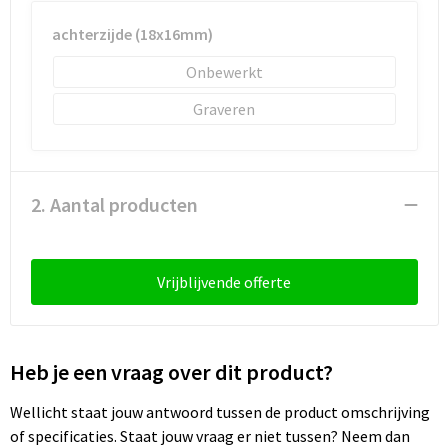
Sleutelhangers en Lanyards
Laptop hoezen en tassen
Sweaters
Schorten en Sloven
achterzijde (18x16mm)
Snoepgoed
Lunchtassen
T-Shirts
Sweaters
Onbewerkt
Spellen voor binnen en buiten
Matrozentassen
Vesten
T-Shirts
Graveren
Sport
Opbergtassen
Veiligheidsvesten en Veiligheidshesjes
2. Aantal producten
Veiligheid, Auto en Fiets
Opvouwbare tassen
Vesten
Vrije tijd en Strand
Papieren tassen
Gereedschap
Vrijblijvende offerte
Waterflesjes
Promotietassen
Gehoorbescherming
Themapakketten
Reistassen
Heb je een vraag over dit product?
Rugzakken
Wellicht staat jouw antwoord tussen de product omschrijving
of specificaties. Staat jouw vraag er niet tussen? Neem dan