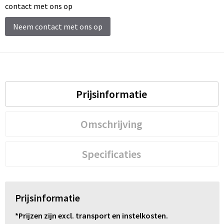
Schoenentassen
contact met ons op
Schoudertassen
Neem contact met ons op
Sporttassen
Strandtassen
Prijsinformatie
Tablettassen
Omschrijving
Toilettassen
Trolleys
Specificaties
Waterbestendige tassen
Prijsinformatie
Reistassensets
*Prijzen zijn excl. transport en instelkosten.
Goodiebags