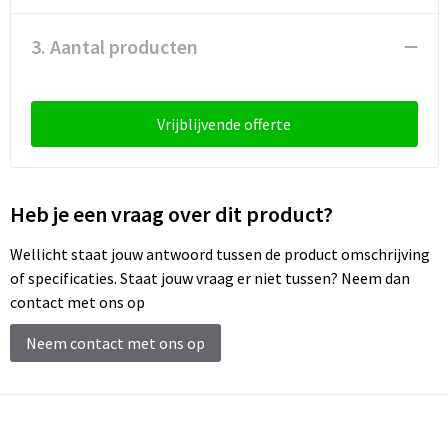
Schoenentassen
3. Aantal producten
Schoudertassen
Sporttassen
Vrijblijvende offerte
Strandtassen
Tablettassen
Heb je een vraag over dit product?
Toilettassen
Wellicht staat jouw antwoord tussen de product omschrijving
of specificaties. Staat jouw vraag er niet tussen? Neem dan
Trolleys
contact met ons op
Neem contact met ons op
Waterbestendige tassen
Reistassensets
Goodiebags