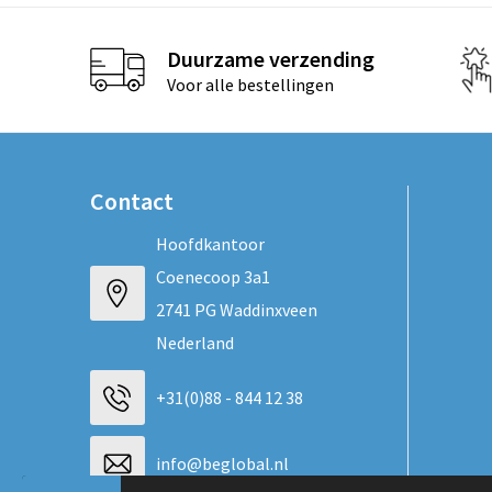
Duurzame verzending
Voor alle bestellingen
Contact
Hoofdkantoor
Coenecoop 3a1
2741 PG Waddinxveen
Nederland
+31(0)88 - 844 12 38
info@beglobal.nl