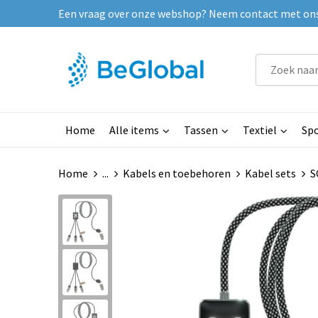
Een vraag over onze webshop? Neem contact met ons o
Home
Alle items
Tassen
Textiel
Spo
Home
...
Kabels en toebehoren
Kabel sets
S