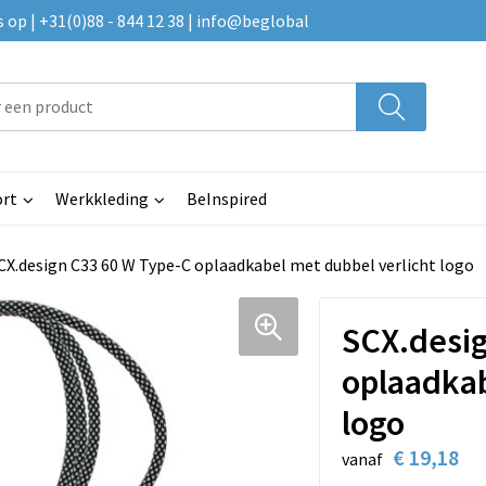
p | +31(0)88 - 844 12 38 | info@beglobal
rt
Werkkleding
BeInspired
CX.design C33 60 W Type-C oplaadkabel met dubbel verlicht logo
SCX.desig
oplaadkab
logo
€ 19,18
vanaf