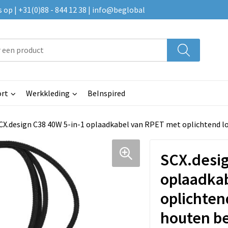
p | +31(0)88 - 844 12 38 | info@beglobal
rt
Werkkleding
BeInspired
CX.design C38 40W 5-in-1 oplaadkabel van RPET met oplichtend l
SCX.desig
oplaadka
oplichten
houten b