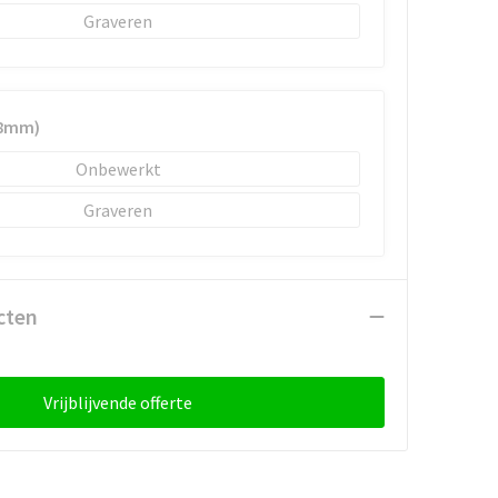
Graveren
18mm)
Onbewerkt
Graveren
cten
Vrijblijvende offerte