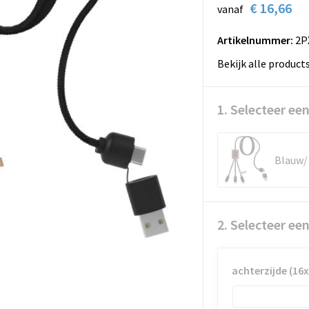
€ 16,66
vanaf
Artikelnummer:
2P
Bekijk alle product
1. Selecteer een
B
2. Selecteer ee
achterzijde (1