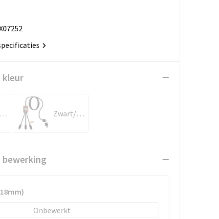
X07252
specificaties
 kleur
lauw/Hout
Zwart/Hout
n bewerking
6x18mm)
Onbewerkt