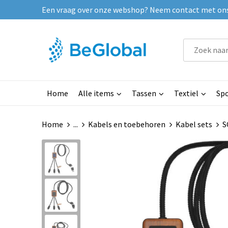
Een vraag over onze webshop? Neem contact met ons o
Home
Alle items
Tassen
Textiel
Spo
Home
...
Kabels en toebehoren
Kabel sets
S