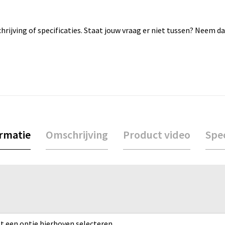
rijving of specificaties. Staat jouw vraag er niet tussen? Neem 
ormatie
Omschrijving
Product video
Spec
rst een optie hierboven selecteren