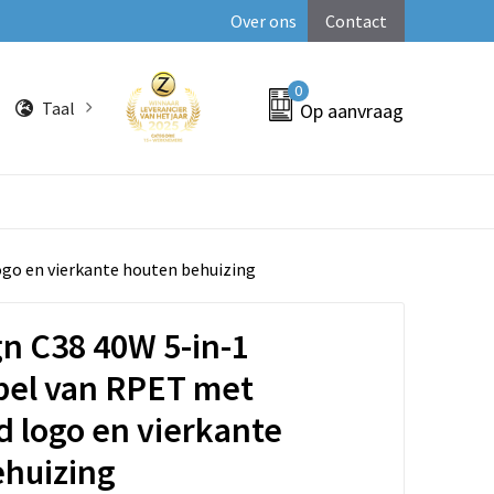
Over ons
Contact
0
Taal
Op aanvraag
ogo en vierkante houten behuizing
n C38 40W 5-in-1
bel van RPET met
d logo en vierkante
ehuizing