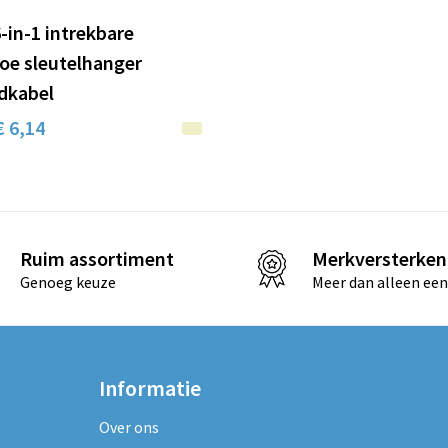
-in-1 intrekbare
e sleutelhanger
dkabel
€ 6,14
Ruim assortiment
Merkversterken
Genoeg keuze
Meer dan alleen een
Informatie
Over ons