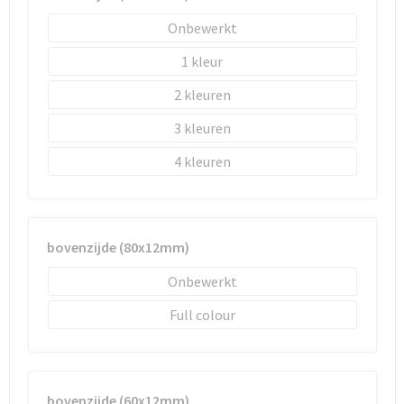
Sleutelhangers en Lanyards
Laptop hoezen en tassen
Sweaters
Schorten en Sloven
Onbewerkt
Snoepgoed
Lunchtassen
T-Shirts
Sweaters
1
2
Spellen voor binnen en buiten
Matrozentassen
Vesten
T-Shirts
3
Sport
Opbergtassen
Veiligheidsvesten en Veiligheidshesjes
4
Veiligheid, Auto en Fiets
Opvouwbare tassen
Vesten
Vrije tijd en Strand
Papieren tassen
Gereedschap
bovenzijde (80x12mm)
Waterflesjes
Promotietassen
Gehoorbescherming
Onbewerkt
Full colour
Themapakketten
Reistassen
Rugzakken
bovenzijde (60x12mm)