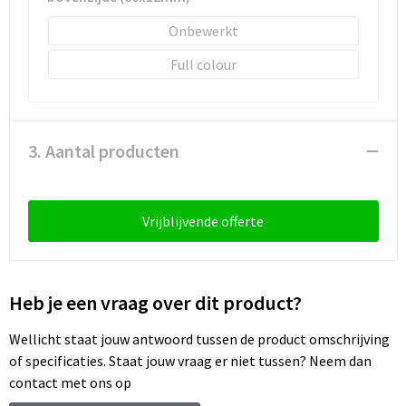
Schoenentassen
Onbewerkt
Schoudertassen
Full colour
Sporttassen
Strandtassen
3. Aantal producten
Tablettassen
Vrijblijvende offerte
Toilettassen
Trolleys
Heb je een vraag over dit product?
Waterbestendige tassen
Wellicht staat jouw antwoord tussen de product omschrijving
Reistassensets
of specificaties. Staat jouw vraag er niet tussen? Neem dan
contact met ons op
Goodiebags