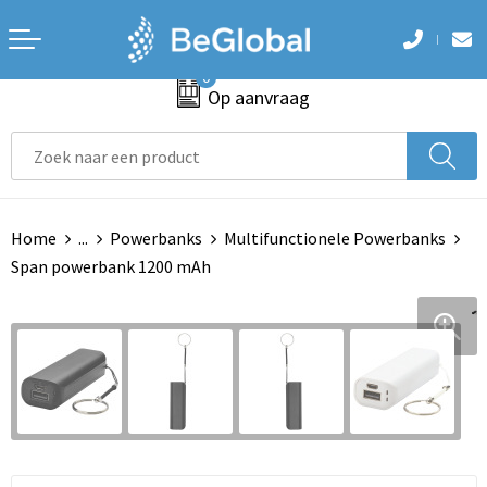
Terug
Terug
Terug
Terug
Terug
0
Aanstekers
Accessoires voor tassen
Badtextiel en Douche
Armwarmers
Hoteltextiel
Op aanvraag
Anti-stress
Aktetassen
Blazers
Bodywarmers
Been- en voetbescherming
Bidons en Sportflessen
Autotassen
Bodywarmers
Broeken
Bodywarmers
Home
...
Powerbanks
Multifunctionele Powerbanks
Elektronica, Gadgets en USB
Boodschappentassen
Broeken en Rokken
Caps, Hoeden en Mutsen
Broeken en Rokken
Span powerbank 1200 mAh
Feestartikelen
Collegetassen
Caps, Hoeden en Mutsen
Handschoenen en Sjaals
Caps, Hoeden en Mutsen
Huis, Tuin en Keuken
Crossbody tassen
Dekens, Fleecedekens en Kussens
Jassen
E.H.B.O.
Kantoor en Zakelijk
Documententassen
Gezichtsmaskers en mondkapjes
Ondergoed en Sokken
Handschoenen en Sjaals
Kerst
Draagtassen
Gilets
Polo's
Jassen