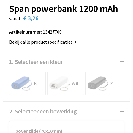
Kinderen, Peuters en Baby's
Duffeltassen
Handschoenen en Sjaals
Schoenen en accessoires
Kledingaccessoires
Span powerbank 1200 mAh
€ 3,26
vanaf
Klokken, horloges en weerstations
Fietstassen
Jassen
Sportaccessoires
Ondergoed en Sokken
Artikelnummer:
13427700
Lampen en Gereedschap
Golftassen
Kledingaccessoires
Sweaters
Overalls
Bekijk alle productspecificaties
Levensmiddelen
Heuptassen
Ondergoed, Sokken en Nachtkleding
T-Shirts
Overhemden
1. Selecteer een kleur
Paraplu's
Jute tassen
Overhemden
Vesten
Polo's
Persoonlijke verzorging
Katoenen draagtassen
Peuters en Baby's
Zweetbandjes
Reflecterende polo's
Koningsblauw
Wit
Zwart
Reisbenodigdheden
Kledingtassen
Polo's
Trainingspakken
Reflecterende vesten
Schrijfwaren
Koeltassen en Koelboxen
Regenkleding
Kleding sets
Regenkleding
2. Selecteer een bewerking
Sinterklaas
Koffers en Trolleys
Schoenen
Schoenen
bovenzijde (70x10mm)