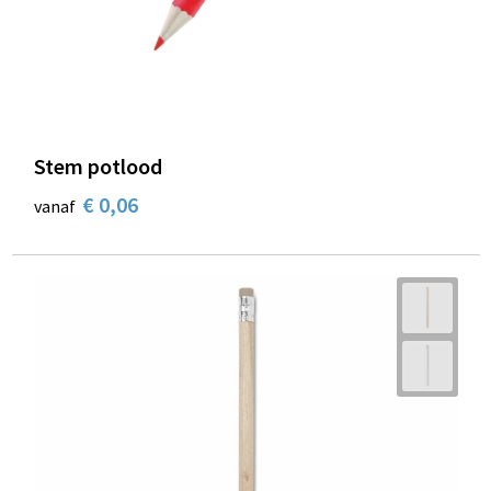
Schoenentassen
Schoudertassen
Sporttassen
Stem potlood
Strandtassen
€ 0,06
vanaf
Tablettassen
Toilettassen
Trolleys
Waterbestendige tassen
Reistassensets
Goodiebags