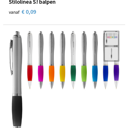
Stilolinea S! balpen
€ 0,09
vanaf