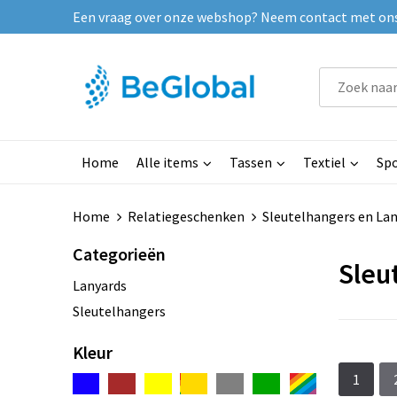
Een vraag over onze webshop? Neem contact met ons o
Home
Alle items
Tassen
Textiel
Spo
Home
Relatiegeschenken
Sleutelhangers en La
Categorieën
Sleu
Lanyards
Sleutelhangers
Kleur
1