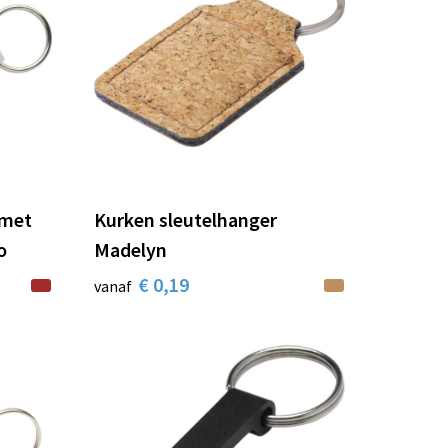
 met
Kurken sleutelhanger
o
Madelyn
€ 0,19
vanaf