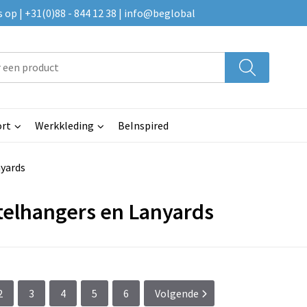
p | +31(0)88 - 844 12 38 | info@beglobal
rt
Werkkleding
BeInspired
nyards
telhangers en Lanyards
2
3
4
5
6
Volgende