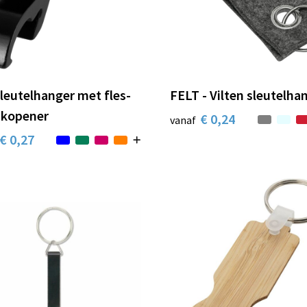
leutelhanger met fles-
FELT - Vilten sleutelha
ikopener
€ 0,24
vanaf
€ 0,27