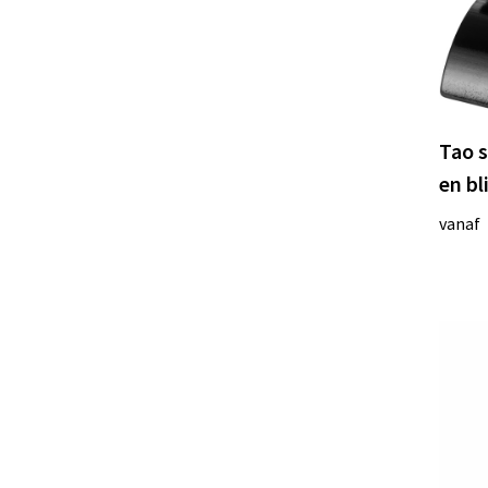
Tao s
en bl
vanaf