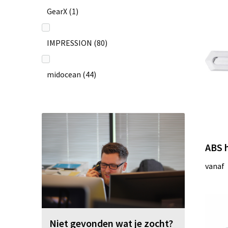
GearX
(1)
IMPRESSION
(80)
midocean
(44)
Nilton's
(3)
Printer
(1)
ABS 
vanaf
Prodir
(1)
Toppoint
(28)
Niet gevonden wat je zocht?