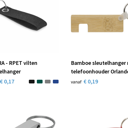
A - RPET vilten
Bamboe sleutelhanger
elhanger
telefoonhouder Orland
€ 0,17
€ 0,19
vanaf