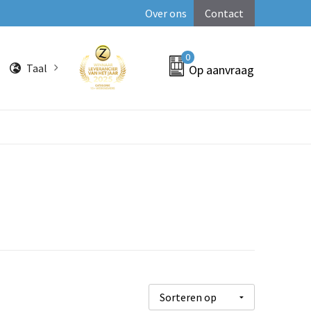
Over ons
Contact
0
Taal
Op aanvraag