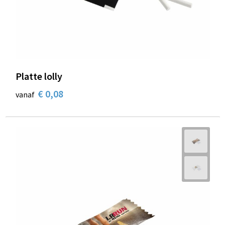
Schoenentassen
Schoudertassen
Sporttassen
Platte lolly
Strandtassen
€ 0,08
vanaf
Tablettassen
Toilettassen
Trolleys
Waterbestendige tassen
Reistassensets
Goodiebags